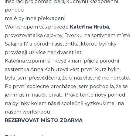
inspiraci pro domácí péči, kuchyni i každodenní
pohodu
malé bylinné překvapení
Workshopem vás provede
Kateřina Hrubá
,
provozovatelka čajovny, Dvorku na správném místě
Salajna 17 a porodní asistentka, kterou bylinky
provázejí už více než dvacet let.
Kateřina vzpomíná: "Když k nám přijela porodní
asistentka Anna Kohutová vést první kurz bylin,
byla jsem přesvědčená, že u nás vlastně nic neroste.
Po první společné procházce jsem pochopila, že se
jen musím naučit dívat." Právě tento nový pohled
na bylinky kolem nás si společně vyzkoušíme i na
našem workshopu.
REZERVOVAT MÍSTO ZDARMA